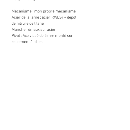
Mécanisme : mon propre mécanisme
Acier de la lame : acier RWL34 + dépôt 
de nitrure de titane
Manche : émaux sur acier
Pivot : Axe vissé de 5 mm monté sur 
roulement à billes
Platines : titane + dépôt de carbone 
adamantin (type diamant synthétique)
Gâchette : acier 14C28N + dépôt de 
carbone adamantin (type diamant 
synthétique)
Etui : tuyau de pompier et ceinture de 
sécurité recyclés
Longueur ouverte : 185 mm
Longeur fermée : 110 mm
Longeur du tranchant : 80 mm
Epaisseur de la lame : 3 mm
Poids : 106 g