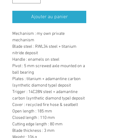
Ajouter au panier
Mechanism : my own private 
mechanism
Blade steel : RWL34 steel + titanium 
nitride deposit
Handle : enamels on steel
Pivot : 5 mm screwed axle mounted on a 
ball bearing
Plates : titanium + adamantine carbon 
(synthetic diamond type) deposit
Trigger : 14C28N steel + adamantine 
carbon (synthetic diamond type) deposit
Cover : recycled fire hose & seatbelt
Open length : 185 mm
Closed length : 110 mm
Cutting edge length : 80 mm
Blade thickness : 3 mm
Weight : 106 g