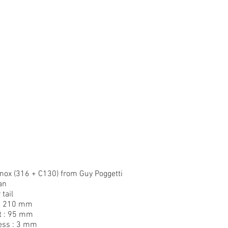
inox (316 + C130) from Guy Poggetti
an
 tail
 : 210 mm
t : 95 mm
ess : 3 mm