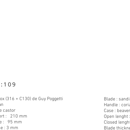
F:109
ox (316 + C130) de Guy Poggetti
Blade : sand
an
Handle : cori
e castor
Case : beaver
ert : 210 mm
Open lenght
me : 95 mm
Closed lengh
me : 3 mm
Blade thickn