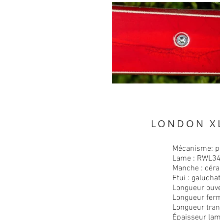
LONDON XL
Mécanisme: p
Lame : RWL3
Manche : céra
Etui : galucha
Longueur ouv
Longueur fer
Longueur tra
Épaisseur la