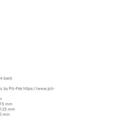
ck back
c by Pili-Pok
https://www.pili-
n
 215 mm
: 125 mm
 90 mm