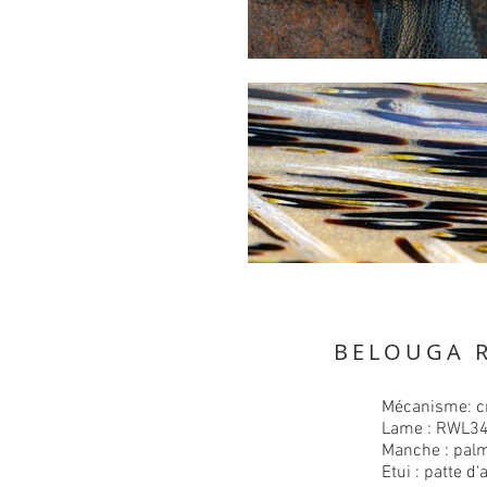
BELOUGA R
Mécanisme: c
Lame : RWL3
Manche : palm
Etui : patte d