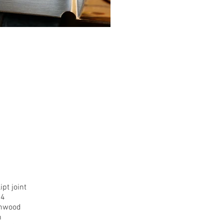
pt joint
34
lmwood
h