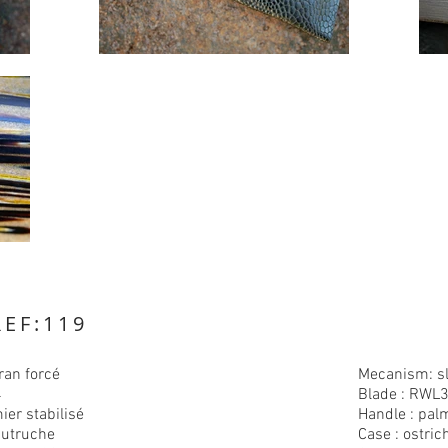
EF:119
ran forcé
Mecanism: sli
4
Blade : RWL
ier stabilisé
Handle : pa
'autruche
Case : ostric