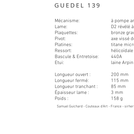
GUEDEL 139
Mécanisme:
à pompe ar
Lame:
D2 révélé à
Plaquettes:
bronze grav
Pivot:
axe vissé 
Platines:
titane micr
Ressort:
hélicoïdale
Bascule & Entretoise:
440A
Etui:
laine Arpin
Longueur ouvert :
200 mm
Longueur fermé:
115 mm
Longueur tranchant :
85 mm
Épaisseur lame :
3 mm
Poids :
158 g
Samuel Guichard - Couteaux d'Art -
France -
sirhe